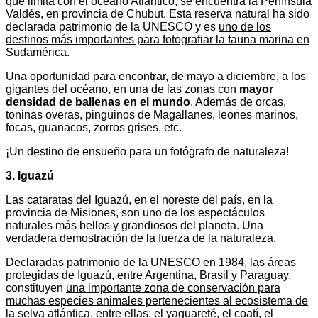
que limita con el océano Atlántico, se encuentra la Península
Valdés, en provincia de Chubut. Esta reserva natural ha sido
declarada patrimonio de la UNESCO y es
uno de los
destinos más importantes para fotografiar la fauna marina en
Sudamérica
.
Una oportunidad para encontrar, de mayo a diciembre, a los
gigantes del océano, en una de las zonas con
mayor
densidad de ballenas en el mundo
. Además de orcas,
toninas overas, pingüinos de Magallanes, leones marinos,
focas, guanacos, zorros grises, etc.
¡Un destino de ensueño para un fotógrafo de naturaleza!
3. Iguazú
Las cataratas del Iguazú, en el noreste del país, en la
provincia de Misiones, son uno de los espectáculos
naturales más bellos y grandiosos del planeta. Una
verdadera demostración de la fuerza de la naturaleza.
Declaradas patrimonio de la UNESCO en 1984, las áreas
protegidas de Iguazú, entre Argentina, Brasil y Paraguay,
constituyen
una importante zona de conservación para
muchas especies animales pertenecientes al ecosistema de
la selva atlántica
, entre ellas: el yaguareté, el coatí, el