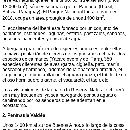
reserva natural, que en el mundo, por su extensión (unos
2
12.000 km
), sólo es superada por el Pantanal (Brasil,
Bolivia, Paraguay). El Parque Nacional Iberá, creado en
2
2018, ocupa un área protegida de unos 1400 km
.
El ecosistema del Iberá está formado por un conjunto de
pantanos, estanques, lagunas, esteros, pastizales, sabanas,
bosques, palmerales y cursos de agua.
Alberga un gran número de especies animales, entre ellas
la
mayor población de ciervos de los pantanos del país
, dos
especies de caimanes (Yacaré overo y del Para), 350
especies diferentes de aves (garza, cigüeña, pato, martín
pescador y flamenco), además de la anaconda amarilla, el
carpincho, el mono aullador, el aguará guazú, el lobito de río,
el oso hormiguero gigante, el yaguareté, el tapir, etc..
Los avistamientos de fauna en la Reserva Natural del Iberá
son muy frecuentes, ya sea navegando por sus aguas o
caminando por los senderos que se adentran en el
ecosistema.
2. Península Valdés
Unos 1400 km al sur de Buenos Aires, a lo largo de la costa