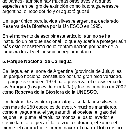
de James), también hay muchas otras aves y algunas
especies en peligro de extinción como la tortuga terrestre
argentina, el lobo del río y el aguará guazú.
Un lugar único para la vida silvestre argentina
, declarado
Reserva de la Biosfera por la UNESCO en 1995.
En el momento de escribir este artículo, aún no se ha
instituido un parque nacional, lo que ayudaría a proteger aún
más este ecosistema de la contaminación por parte de la
industria local y el turismo no reglamentado.
5. Parque Nacional de Calilegua
Calilegua, en el norte de Argentina (provincia de Jujuy), es
un parque nacional constituido por una gran biodiversidad.
El parque se creó en 1979 para preservar el ecosistema de
las
Yungas
(bosques de montaña) y fue reconocido en 2002
como
Reserva de la Biosfera de la UNESCO
.
Un destino de aventura para fotografiar la fauna silvestre,
con
más de 250 especies de aves
, y muchos mamíferos,
como el yaguareté, el yaguarundí, el ocelote, el gato del
pajonal, el puma, el tapir, los monos, el osito lavador, el
ciervo taruca, el pecarí, la corzuela colorada, el zorro del
monte, el carpincho, el hurón mayor, el coatí, el lobo del río,