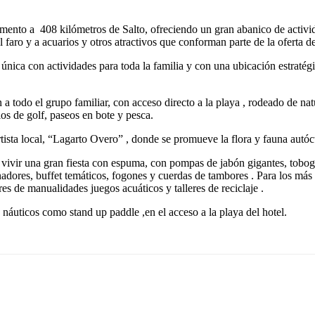
mento a 408 kilómetros de Salto, ofreciendo un gran abanico de actividad
al faro y a acuarios y otros atractivos que conforman parte de la oferta
nica con actividades para toda la familia y con una ubicación estratégic
 a todo el grupo familiar, con acceso directo a la playa , rodeado de nat
os de golf, paseos en bote y pesca.
rtista local, “Lagarto Overo” , donde se promueve la flora y fauna autóc
a vivir una gran fiesta con espuma, con pompas de jabón gigantes, tobog
nadores, buffet temáticos, fogones y cuerdas de tambores . Para los más
es de manualidades juegos acuáticos y talleres de reciclaje .
s náuticos como stand up paddle ,en el acceso a la playa del hotel.