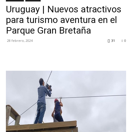
Uruguay | Nuevos atractivos
TV
para turismo aventura en el
Parque Gran Bretaña
Turística
28 febrero, 2024
31
0