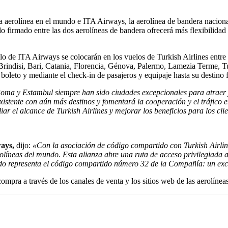
tra aerolínea en el mundo e ITA Airways, la aerolínea de bandera nacion
o firmado entre las dos aerolíneas de bandera ofrecerá más flexibilidad
lo de ITA Airways se colocarán en los vuelos de Turkish Airlines entr
rindisi, Bari, Catania, Florencia, Génova, Palermo, Lamezia Terme, Tur
boleto y mediante el check-in de pasajeros y equipaje hasta su destino f
oma y Estambul siempre han sido ciudades excepcionales para atraer 
xistente con aún más destinos y fomentará la cooperación y el tráfico 
r el alcance de Turkish Airlines y mejorar los beneficios para los clie
ways,
dijo:
«Con la asociación de código compartido con Turkish Airlin
erolíneas del mundo. Esta alianza abre una ruta de acceso privilegiada
rdo representa el código compartido número 32 de la Compañía: un ex
mpra a través de los canales de venta y los sitios web de las aerolínea