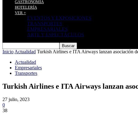
GASTRONOMÍA
HOTELERÍA
VER +
EVENTOS Y EXPOSICIONES
TRANSPORTES
EMPRESARIALES
ARTE Y ESPECTÁCULOS
Inicio
Actualidad
Turkish Airlines e ITA Airways lanzan asociación 
Actualidad
Empresariales
Transportes
Turkish Airlines e ITA Airways lanzan aso
27 julio, 2023
0
38