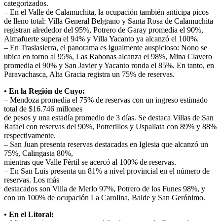
categorizados.
– En el Valle de Calamuchita, la ocupación también anticipa picos
de lleno total: Villa General Belgrano y Santa Rosa de Calamuchita
registran alrededor del 95%, Potrero de Garay promedia el 90%,
Almafuerte supera el 94% y Villa Yacanto ya alcanzó el 100%.
– En Traslasierra, el panorama es igualmente auspicioso: Nono se
ubica en torno al 95%, Las Rabonas alcanza el 98%, Mina Clavero
promedia el 90% y San Javier y Yacanto ronda el 85%. En tanto, en
Paravachasca, Alta Gracia registra un 75% de reservas.
• En la Región de Cuyo:
– Mendoza promedia el 75% de reservas con un ingreso estimado
total de $16.746 millones
de pesos y una estadía promedio de 3 días. Se destaca Villas de San
Rafael con reservas del 90%, Potrerillos y Uspallata con 89% y 88%
respectivamente.
– San Juan presenta reservas destacadas en Iglesia que alcanzó un
75%, Calingasta 80%,
mientras que Valle Fértil se acercó al 100% de reservas.
– En San Luis presenta un 81% a nivel provincial en el número de
reservas. Los más
destacados son Villa de Merlo 97%, Potrero de los Funes 98%, y
con un 100% de ocupación La Carolina, Balde y San Gerónimo.
• En el Litoral: