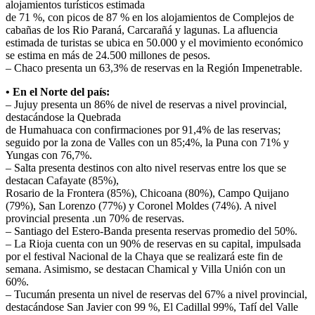
alojamientos turísticos estimada
de 71 %, con picos de 87 % en los alojamientos de Complejos de
cabañas de los Rio Paraná, Carcarañá y lagunas. La afluencia
estimada de turistas se ubica en 50.000 y el movimiento económico
se estima en más de 24.500 millones de pesos.
– Chaco presenta un 63,3% de reservas en la Región Impenetrable.
• En el Norte del país:
– Jujuy presenta un 86% de nivel de reservas a nivel provincial,
destacándose la Quebrada
de Humahuaca con confirmaciones por 91,4% de las reservas;
seguido por la zona de Valles con un 85;4%, la Puna con 71% y
Yungas con 76,7%.
– Salta presenta destinos con alto nivel reservas entre los que se
destacan Cafayate (85%),
Rosario de la Frontera (85%), Chicoana (80%), Campo Quijano
(79%), San Lorenzo (77%) y Coronel Moldes (74%). A nivel
provincial presenta .un 70% de reservas.
– Santiago del Estero-Banda presenta reservas promedio del 50%.
– La Rioja cuenta con un 90% de reservas en su capital, impulsada
por el festival Nacional de la Chaya que se realizará este fin de
semana. Asimismo, se destacan Chamical y Villa Unión con un
60%.
– Tucumán presenta un nivel de reservas del 67% a nivel provincial,
destacándose San Javier con 99 %, El Cadillal 99%, Tafí del Valle