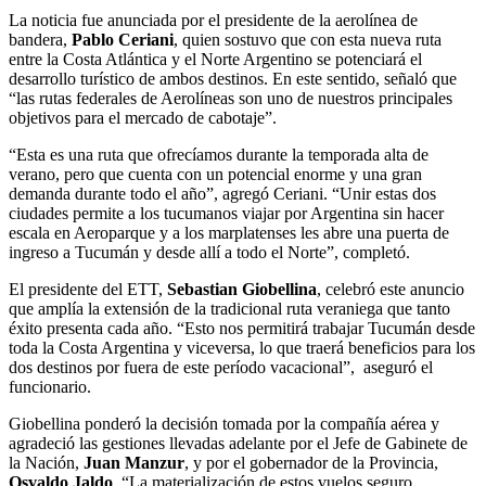
La noticia fue anunciada por el presidente de la aerolínea de
bandera,
Pablo Ceriani
, quien sostuvo que con esta nueva ruta
entre la Costa Atlántica y el Norte Argentino se potenciará el
desarrollo turístico de ambos destinos. En este sentido, señaló que
“las rutas federales de Aerolíneas son uno de nuestros principales
objetivos para el mercado de cabotaje”.
“Esta es una ruta que ofrecíamos durante la temporada alta de
verano, pero que cuenta con un potencial enorme y una gran
demanda durante todo el año”, agregó Ceriani. “Unir estas dos
ciudades permite a los tucumanos viajar por Argentina sin hacer
escala en Aeroparque y a los marplatenses les abre una puerta de
ingreso a Tucumán y desde allí a todo el Norte”, completó.
El presidente del ETT,
Sebastian Giobellina
, celebró este anuncio
que amplía la extensión de la tradicional ruta veraniega que tanto
éxito presenta cada año. “Esto nos permitirá trabajar Tucumán desde
toda la Costa Argentina y viceversa, lo que traerá beneficios para los
dos destinos por fuera de este período vacacional”, aseguró el
funcionario.
Giobellina ponderó la decisión tomada por la compañía aérea y
agradeció las gestiones llevadas adelante por el Jefe de Gabinete de
la Nación,
Juan Manzur
, y por el gobernador de la Provincia,
Osvaldo Jaldo
. “La materialización de estos vuelos seguro