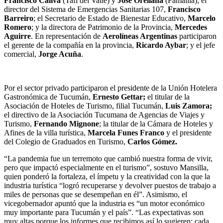
Francisco Caliva
(Tafí del Valle) y
José Orellana
(Famaillá); el
director del Sistema de Emergencias Sanitarias 107,
Francisco
Barreiro
; el
Secretario de Estado de Bienestar Educativo,
Marcelo
Romero
; y la
directora de Patrimonio de la Provincia,
Mercedes
Aguirre
. En representación de
Aerolíneas Argentinas
participaron
el gerente de la compañía en la provincia,
Ricardo Aybar
; y el jefe
comercial,
Jorge Acuña
.
Por el sector privado participaron el presidente de la Unión Hotelera
Gastronómica de Tucumán,
Ernesto Gettar;
el titular de la
Asociación de Hoteles de Turismo, filial Tucumán,
Luis Zamora;
el directivo de la Asociación Tucumana de Agencias de Viajes y
Turismo,
Fernando Mignone
; la titular de la Cámara de Hoteles y
Afines de la villa turística,
Marcela Funes Franco
y el presidente
del Colegio de Graduados en Turismo,
Carlos Gómez.
“La pandemia fue un terremoto que cambió nuestra forma de vivir,
pero que impactó especialmente en el turismo”, sostuvo Mansilla,
quien ponderó la fortaleza, el ímpetu y la creatividad con la que la
industria turística “logró recuperarse y devolver puestos de trabajo a
miles de personas que se desempeñan en él”. Asimismo, el
vicegobernador apuntó que la industria es “un motor económico
muy importante para Tucumán y el país”. “Las expectativas son
muy altas porque los informes que recibimos así lo sugieren: cada