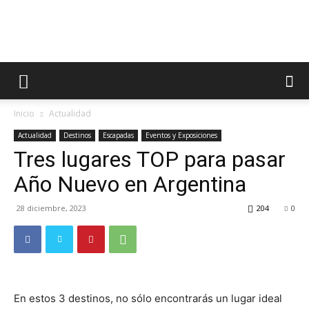
Radio
Inicio
Actualidad
TV
Actualidad
Destinos
Escapadas
Eventos y Exposiciones
Tres lugares TOP para pasar
Año Nuevo en Argentina
Turística
28 diciembre, 2023
204
0
En estos 3 destinos, no sólo encontrarás un lugar ideal