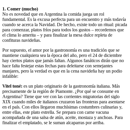
1. Comer (mucho)
No es novedad que en Argentina la comida juega un rol
fundamental. Es la excusa perfecta para un encuentro y más todavía
cuando se acerca la Navidad. De hecho, existe todo un ritual: picada
para comenzar, platos fríos para todos los gustos – recordemos que
el clima lo amerita – y para finalizar la mesa dulce repleta de
confituras navideñas.
Por supuesto, el amor por la gastronomía es una tradición que se
mantiene cualquiera sea la época del año, pero el 24 de diciembre
hay ciertos platos que jamás faltan. Algunos fanáticos dirán que no
hace falta festejar estas fechas para deleitarse con semejantes
manjares, pero la verdad es que en la cena navideña hay un podio
infalible:
Vitel toné:
es un plato originario de la gastronomía italiana. Más
precisamente de la región de Piamonte. ¿Por qué se consume en
Argentina? Tiene que ver con las corrientes migratorias del siglo
XIX cuando miles de italianos cruzaron las fronteras para asentarse
en el país. Con ellos llegaron muchísimas costumbres culinarias y,
entre ellas, este plato estrella. Se prepara con carne vacuna
acompañada de una salsa de atún, aceite, mostaza y anchoas. Para
finalizar el emplatado, se le suman alcaparras por arriba.