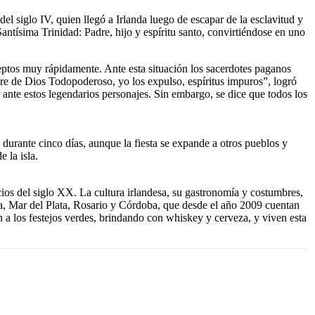
el siglo IV, quien llegó a Irlanda luego de escapar de la esclavitud y
Santísima Trinidad: Padre, hijo y espíritu santo, convirtiéndose en uno
eptos muy rápidamente. Ante esta situación los sacerdotes paganos
mbre de Dios Todopoderoso, yo los expulso, espíritus impuros”, logró
 ante estos legendarios personajes. Sin embargo, se dice que todos los
o durante cinco días, aunque la fiesta se expande a otros pueblos y
 la isla.
cios del siglo XX. La cultura irlandesa, su gastronomía y costumbres,
za, Mar del Plata, Rosario y Córdoba, que desde el año 2009 cuentan
 a los festejos verdes, brindando con whiskey y cerveza, y viven esta