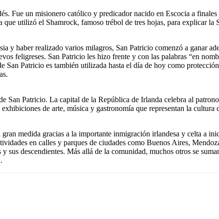
dés. Fue un misionero católico y predicador nacido en Escocia a finales d
ta que utilizó el Shamrock, famoso trébol de tres hojas, para explicar la 
sia y haber realizado varios milagros, San Patricio comenzó a ganar ad
evos feligreses. San Patricio les hizo frente y con las palabras “en no
e San Patricio es también utilizada hasta el día de hoy como protección
as.
de San Patricio. La capital de la República de Irlanda celebra al patron
on exhibiciones de arte, música y gastronomía que representan la cultura de
gran medida gracias a la importante inmigración irlandesa y celta a ini
festividades en calles y parques de ciudades como Buenos Aires, Mendo
s y sus descendientes. Más allá de la comunidad, muchos otros se suman
.