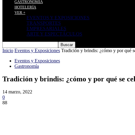
GASTRONOMÍA
HOTELERÍA
VER +
EVENTOS Y EXPOSICIONES
TRANSPORTES
EMPRESARIALES
ARTE Y ESPECTÁCULOS
Inicio
Eventos y Exposiciones
Tradición y brindis: ¿cómo y por qué se
Eventos y Exposiciones
Gastronomía
Tradición y brindis: ¿cómo y por qué se ce
14 marzo, 2022
0
88