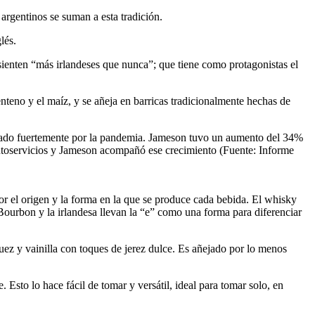
argentinos se suman a esta tradición.
lés.
 sienten “más irlandeses que nunca”; que tiene como protagonistas el
enteno y el maíz, y se añeja en barricas tradicionalmente hechas de
lsado fuertemente por la pandemia. Jameson tuvo un aumento del 34%
utoservicios y Jameson acompañó ese crecimiento (Fuente: Informe
r el origen y la forma en la que se produce cada bebida. El whisky
Bourbon y la irlandesa llevan la “e” como una forma para diferenciar
uez y vainilla con toques de jerez dulce. Es añejado por lo menos
Esto lo hace fácil de tomar y versátil, ideal para tomar solo, en