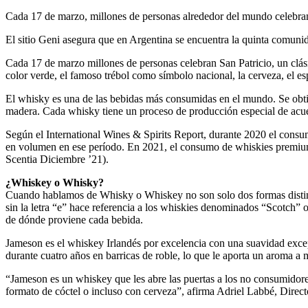
Cada 17 de marzo, millones de personas alrededor del mundo celebran S
El sitio Geni asegura que en Argentina se encuentra la quinta comuni
Cada 17 de marzo millones de personas celebran San Patricio, un clásic
color verde, el famoso trébol como símbolo nacional, la cerveza, el esp
El whisky es una de las bebidas más consumidas en el mundo. Se obtiene
madera. Cada whisky tiene un proceso de producción especial de acue
Según el International Wines & Spirits Report, durante 2020 el con
en volumen en ese período. En 2021, el consumo de whiskies premium
Scentia Diciembre ’21).
¿Whiskey o Whisky?
Cuando hablamos de Whisky o Whiskey no son solo dos formas distinta
sin la letra “e” hace referencia a los whiskies denominados “Scotch”
de dónde proviene cada bebida.
Jameson es el whiskey Irlandés por excelencia con una suavidad excepc
durante cuatro años en barricas de roble, lo que le aporta un aroma a m
“Jameson es un whiskey que les abre las puertas a los no consumidores 
formato de cóctel o incluso con cerveza”, afirma Adriel Labbé, Dire