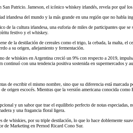
an Patricio. Jameson, el icónico whiskey irlandés, revela por qué los 
dad irlandesa del mundo y la más grande en una región que no habla ing
o de la cultura irlandesa, una euforia de miles de participantes que se
íritu festivo y el whiskey.
 de la destilación de cereales como el trigo, la cebada, la malta, el c
rdo a su origen, añejamiento y fermentación.
sumo de whiskies en Argentina creció un 9% con respecto a 2019, impu
 continuó con una tendencia positiva sostenida en supermercados y a
s de escribir el mismo nombre, sino que su diferencia está marcada po
 o de origen escocés. Mientras que la versión americana conocida como 
ional y un sabor que trae el equilibrio perfecto de notas especiadas, n
adera y una fragancia floral ligera.
de whiskies, por su triple destilación, lo que lo hace doblemente suave. 
ctor de Marketing en Pernod Ricard Cono Sur.