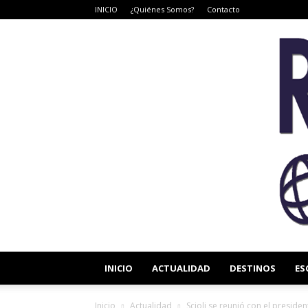
INICIO
¿Quiénes Somos?
Contacto
INICIO
ACTUALIDAD
DESTINOS
ES
Inicio
Actualidad
Scioli se reunió con el preside