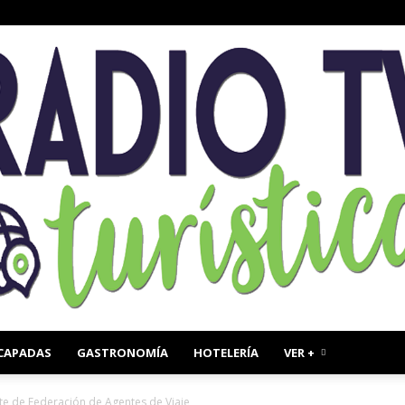
CAPADAS
GASTRONOMÍA
HOTELERÍA
VER +
Radio
nte de Federación de Agentes de Viaje