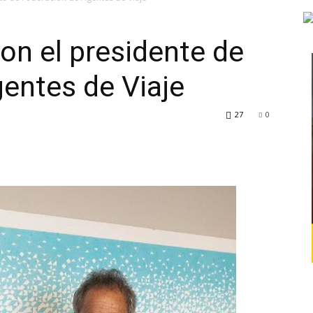
con el presidente de
entes de Viaje
TV
27
0
Turística