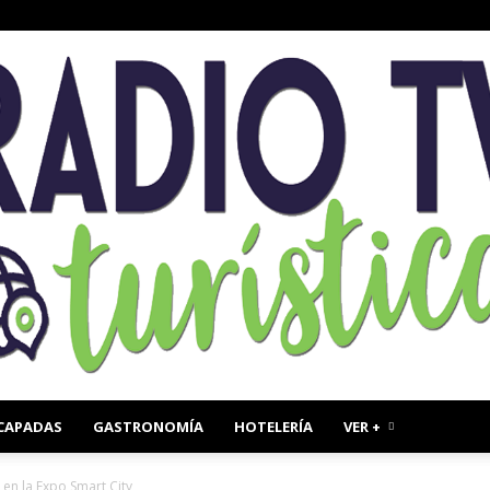
CAPADAS
GASTRONOMÍA
HOTELERÍA
VER +
Radio
en la Expo Smart City