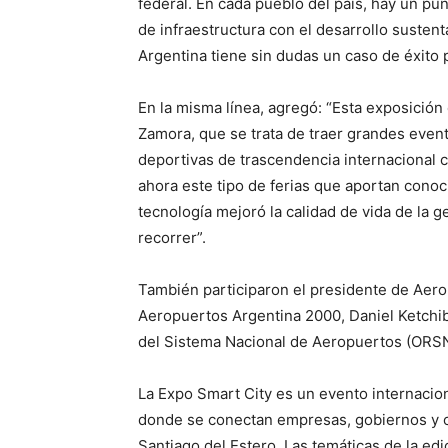
federal. En cada pueblo del país, hay un pun
de infraestructura con el desarrollo susten
Argentina tiene sin dudas un caso de éxito 
En la misma línea, agregó: “Esta exposición 
Zamora, que se trata de traer grandes even
deportivas de trascendencia internacional
ahora este tipo de ferias que aportan conoc
tecnología mejoró la calidad de vida de la 
recorrer”.
También participaron el presidente de Aerol
Aeropuertos Argentina 2000, Daniel Ketchib
del Sistema Nacional de Aeropuertos (ORSN
La Expo Smart City es un evento internacion
donde se conectan empresas, gobiernos y o
Santiago del Estero. Las temáticas de la e