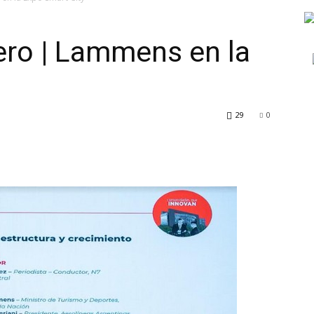
ero | Lammens en la
TV
29
0
Turística