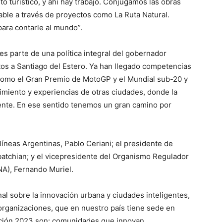
to turístico, y ahí hay trabajo. Conjugamos las obras
table a través de proyectos como La Ruta Natural.
para contarle al mundo”.
es parte de una política integral del gobernador
tos a Santiago del Estero. Ya han llegado competencias
 como el Gran Premio de MotoGP y el Mundial sub-20 y
imiento y experiencias de otras ciudades, donde la
gente. En ese sentido tenemos un gran camino por
íneas Argentinas, Pablo Ceriani; el presidente de
atchian; y el vicepresidente del Organismo Regulador
A), Fernando Muriel.
al sobre la innovación urbana y ciudades inteligentes,
rganizaciones, que en nuestro país tiene sede en
dición 2023 son: comunidades que innovan,