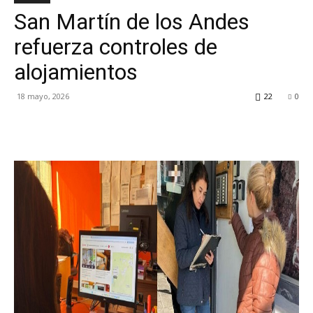
San Martín de los Andes
TV
refuerza controles de
alojamientos
Turística
18 mayo, 2026
22
0