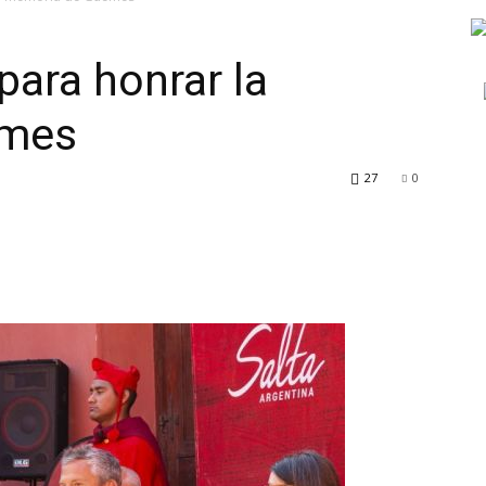
para honrar la
emes
TV
27
0
Turística