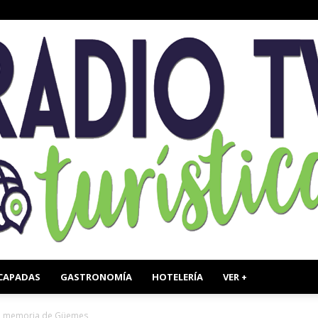
CAPADAS
GASTRONOMÍA
HOTELERÍA
VER +
Radio
 la memoria de Güemes