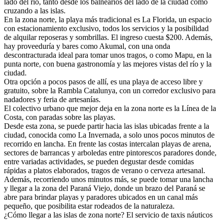
lado del río, tanto desde los balnearios del lado de la ciudad como
cruzando a las islas.
En la zona norte, la playa más tradicional es La Florida, un espacio
con estacionamiento exclusivo, todos los servicios y la posibilidad
de alquilar reposeras y sombrillas. El ingreso cuesta $200. Además,
hay proveeduría y bares como Akumal, con una onda
descontracturada ideal para tomar unos tragos, o como Mapu, en la
punta norte, con buena gastronomía y las mejores vistas del río y la
ciudad.
Otra opción a pocos pasos de allí, es una playa de acceso libre y
gratuito, sobre la Rambla Catalunya, con un corredor exclusivo para
nadadores y feria de artesanías.
El colectivo urbano que mejor deja en la zona norte es la Línea de la
Costa, con paradas sobre las playas.
Desde esta zona, se puede partir hacia las islas ubicadas frente a la
ciudad, conocida como La Invernada, a solo unos pocos minutos de
recorrido en lancha. En frente las costas intercalan playas de arena,
sectores de barrancas y arboledas entre pintorescos paradores donde,
entre variadas actividades, se pueden degustar desde comidas
rápidas a platos elaborados, tragos de verano o cerveza artesanal.
Además, recorriendo unos minutos más, se puede tomar una lancha
y llegar a la zona del Paraná Viejo, donde un brazo del Paraná se
abre para brindar playas y paradores ubicados en un canal más
pequeño, que posibilita estar rodeados de la naturaleza.
¿Cómo llegar a las islas de zona norte? El servicio de taxis náuticos