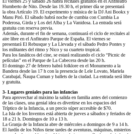
El viernes 25 y sábado 26 habrá recitales gratuitos en el Anfiteatro
Humberto de Nito. Desde las 19.30 h, el primer día se presentará
la obra Artículo 19. El experimento y música de la DJ Ani Bookx y
Manu Piró. El sábado habrá noche de cumbia con Cumbia La
Poderosa, Girda y Los del Alba y La Vanidosa. La entrada será
gratuita con reserva previa.
Además, durante el fin de semana, continuará el ciclo de recitales al
aire libre en el Anfiteatro Parque de España. El viernes se
presentará El Rebusque y La Llevada y el sábado Pedro Pontes y
los militantes del ritmo y Nico y su cuarteto tropical.
Para los fanáticos del cine, se estará realizando el ciclo “Picnic de
películas” en el Parque de La Cabecera desde las 20 h.
El domingo 27 de febrero habrá folklore en el Monumento a la
Bandera desde las 17 h con la presencia de Lele Lovato, Mariela
Carabajal, Ñaupa Cuman y ballets de la ciudad. La entrada será libre
y gratuita.
3- Lugares geniales para las infancias
Para aprovechar al máximo la salida en familia antes del comienzo
de las clases, una genial idea es divertirse en los espacios del
Tríptico de la Infancia, a un precio súper accesible de $70.
La Isla de los Inventos está abierta de jueves a sábados y feriados de
18 a 21 h. Domingos de 10 a 13 h.
La Granja de la Infancia abre de miércoles a domingos de 9 a 14 h.
El Jardín de los Niños tiene tardes de aventuras, máquinas, misterios