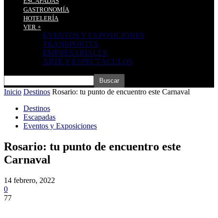
ESCAPADAS
GASTRONOMÍA
HOTELERÍA
VER +
EVENTOS Y EXPOSICIONES
TRANSPORTES
EMPRESARIALES
ARTE Y ESPECTÁCULOS
Inicio
Destinos
Rosario: tu punto de encuentro este Carnaval
Destinos
Escapadas
Eventos y Exposiciones
Rosario: tu punto de encuentro este
Carnaval
14 febrero, 2022
0
77