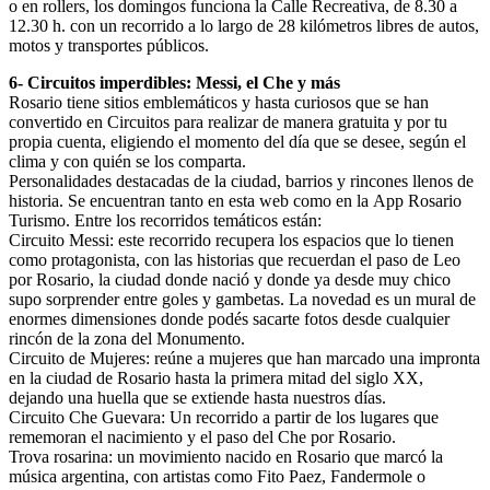
o en rollers, los domingos funciona la Calle Recreativa, de 8.30 a
12.30 h. con un recorrido a lo largo de 28 kilómetros libres de autos,
motos y transportes públicos.
6- Circuitos imperdibles: Messi, el Che y más
Rosario tiene sitios emblemáticos y hasta curiosos que se han
convertido en Circuitos para realizar de manera gratuita y por tu
propia cuenta, eligiendo el momento del día que se desee, según el
clima y con quién se los comparta.
Personalidades destacadas de la ciudad, barrios y rincones llenos de
historia. Se encuentran tanto en esta web como en la App Rosario
Turismo. Entre los recorridos temáticos están:
Circuito Messi: este recorrido recupera los espacios que lo tienen
como protagonista, con las historias que recuerdan el paso de Leo
por Rosario, la ciudad donde nació y donde ya desde muy chico
supo sorprender entre goles y gambetas. La novedad es un mural de
enormes dimensiones donde podés sacarte fotos desde cualquier
rincón de la zona del Monumento.
Circuito de Mujeres: reúne a mujeres que han marcado una impronta
en la ciudad de Rosario hasta la primera mitad del siglo XX,
dejando una huella que se extiende hasta nuestros días.
Circuito Che Guevara: Un recorrido a partir de los lugares que
rememoran el nacimiento y el paso del Che por Rosario.
Trova rosarina: un movimiento nacido en Rosario que marcó la
música argentina, con artistas como Fito Paez, Fandermole o