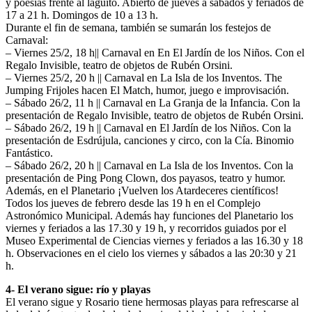
y poesías frente al laguito. Abierto de jueves a sábados y feriados de
17 a 21 h. Domingos de 10 a 13 h.
Durante el fin de semana, también se sumarán los festejos de
Carnaval:
– Viernes 25/2, 18 h|| Carnaval en En El Jardín de los Niños. Con el
Regalo Invisible, teatro de objetos de Rubén Orsini.
– Viernes 25/2, 20 h || Carnaval en La Isla de los Inventos. The
Jumping Frijoles hacen El Match, humor, juego e improvisación.
– Sábado 26/2, 11 h || Carnaval en La Granja de la Infancia. Con la
presentación de Regalo Invisible, teatro de objetos de Rubén Orsini.
– Sábado 26/2, 19 h || Carnaval en El Jardín de los Niños. Con la
presentación de Esdrújula, canciones y circo, con la Cía. Binomio
Fantástico.
– Sábado 26/2, 20 h || Carnaval en La Isla de los Inventos. Con la
presentación de Ping Pong Clown, dos payasos, teatro y humor.
Además, en el Planetario ¡Vuelven los Atardeceres científicos!
Todos los jueves de febrero desde las 19 h en el Complejo
Astronómico Municipal. Además hay funciones del Planetario los
viernes y feriados a las 17.30 y 19 h, y recorridos guiados por el
Museo Experimental de Ciencias viernes y feriados a las 16.30 y 18
h. Observaciones en el cielo los viernes y sábados a las 20:30 y 21
h.
4- El verano sigue: río y playas
El verano sigue y Rosario tiene hermosas playas para refrescarse al