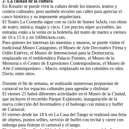
2- La ciudad de la cultura
En Rosario se puede vivir la cultura desde los museos, teatros y
centros culturales, pero también recorrer sus calles para apreciar el
casco histórico y su imponente arquitectura.
El Teatro La Comedia sigue con su ciclo de humor JaJaJa, con obras
de teatro, música, magia y circo. Con precios súper accesibles, las
entradas están a la venta en la boletería del teatro de martes a viernes
de 10 a 15 h y en 1000tickets.com.
Para quienes les interesan las muestras y museos, se puede visitar el
tradicional Museo Castagnino, el Museo de Arte Decorativo Firma y
Odilo Estévez, el Museo de Internacional para la Democracia,
emplazado en el emblemático Palacio Fuentes, el Museo de la
Memoria o el Centro de Expresiones Contemporáneas, el Museo de
Arte Contemporáneo – Macro, emplazado en los coloridos ex silos
Davis, entre otros.
Durante el fin de semana, se realizarán numerosas propuestas de
carnaval en los espacios culturales para agendar y disfrutar:
El viernes 25 habrá diferentes actividades en el Museo de la Ciudad,
que incluyen el recorrido Parque Explorado, inauguración de la
nueva colección del Invernadero y el bailongo con música y buffet
de Carnaval.
El viernes desde las 18 h en La Casa del Tango se realizará una feria
de objetos, puntos selfies, servicio de buffet con recital y cierre con
milonga para festejar el carnaval y el tango.