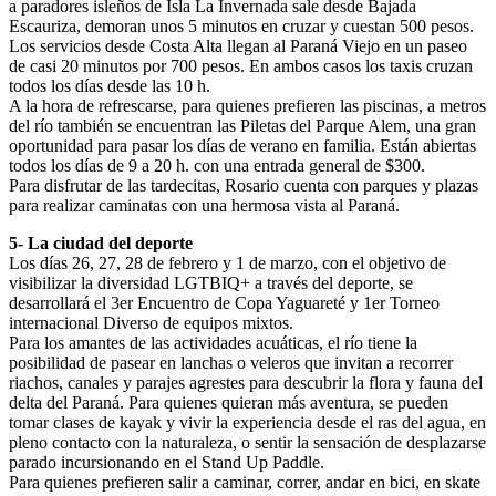
a paradores isleños de Isla La Invernada sale desde Bajada
Escauriza, demoran unos 5 minutos en cruzar y cuestan 500 pesos.
Los servicios desde Costa Alta llegan al Paraná Viejo en un paseo
de casi 20 minutos por 700 pesos. En ambos casos los taxis cruzan
todos los días desde las 10 h.
A la hora de refrescarse, para quienes prefieren las piscinas, a metros
del río también se encuentran las Piletas del Parque Alem, una gran
oportunidad para pasar los días de verano en familia. Están abiertas
todos los días de 9 a 20 h. con una entrada general de $300.
Para disfrutar de las tardecitas, Rosario cuenta con parques y plazas
para realizar caminatas con una hermosa vista al Paraná.
5- La ciudad del deporte
Los días 26, 27, 28 de febrero y 1 de marzo, con el objetivo de
visibilizar la diversidad LGTBIQ+ a través del deporte, se
desarrollará el 3er Encuentro de Copa Yaguareté y 1er Torneo
internacional Diverso de equipos mixtos.
Para los amantes de las actividades acuáticas, el río tiene la
posibilidad de pasear en lanchas o veleros que invitan a recorrer
riachos, canales y parajes agrestes para descubrir la flora y fauna del
delta del Paraná. Para quienes quieran más aventura, se pueden
tomar clases de kayak y vivir la experiencia desde el ras del agua, en
pleno contacto con la naturaleza, o sentir la sensación de desplazarse
parado incursionando en el Stand Up Paddle.
Para quienes prefieren salir a caminar, correr, andar en bici, en skate