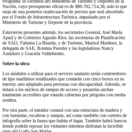
Programa 50 Destinos del Ministerio de Turismo y Deportes de la
Nación, cuyo presupuesto oficial es de $80.762.714,38, más lo que
surja de una posterior readecuación de precios que será absorbido
por el Fondo de Infraestructura Turística, impulsado por el
Ministerio de Turismo y Deporte de la provincia.
Estuvieron presentes además, los secretarios General, José María
Apud y de Gobierno Agustín Ríos, las secretarias de Planificación
de SAO, Fabiana La Biunda, y de Turismo, Marisol Martínez, la
delegada de SAE, Romina Paredes y las legisladoras Nancy
Andaloro y Graciela Valdebenito.
Sobre la obra
Los módulos a utilizar para el servicio sanitario serán contenedores
de tipo marítimos reutilizados que contarán con cinco boxes en su
interior, uno adaptado para personas con discapacidad. Además, se
dotará a los núcleos de rampas de acceso y pasarelas anchas
totalmente accesibles que estarán cubiertas por pérgolas con media
sombra.
Por otra parte, el mirador contará con una estructura de madera y
con barandas, escaleras y rampas, así como también con carteles de
infografía sobre la fauna que habita el lugar. También habrá bancos
donde podrán reposar los visitantes mientras disfrutan la increíble
vista del Golfo San Matías.