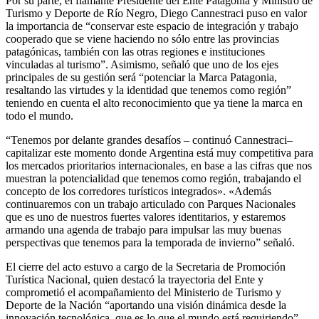
Por su parte, el flamante Presidente del Ente Patagonia y Ministro de
Turismo y Deporte de Río Negro, Diego Cannestraci puso en valor
la importancia de “conservar este espacio de integración y trabajo
cooperado que se viene haciendo no sólo entre las provincias
patagónicas, también con las otras regiones e instituciones
vinculadas al turismo”. Asimismo, señaló que uno de los ejes
principales de su gestión será “potenciar la Marca Patagonia,
resaltando las virtudes y la identidad que tenemos como región”
teniendo en cuenta el alto reconocimiento que ya tiene la marca en
todo el mundo.
“Tenemos por delante grandes desafíos – continuó Cannestraci–
capitalizar este momento donde Argentina está muy competitiva para
los mercados prioritarios internacionales, en base a las cifras que nos
muestran la potencialidad que tenemos como región, trabajando el
concepto de los corredores turísticos integrados». «Además
continuaremos con un trabajo articulado con Parques Nacionales
que es uno de nuestros fuertes valores identitarios, y estaremos
armando una agenda de trabajo para impulsar las muy buenas
perspectivas que tenemos para la temporada de invierno” señaló.
El cierre del acto estuvo a cargo de la Secretaria de Promoción
Turística Nacional, quien destacó la trayectoria del Ente y
comprometió el acompañamiento del Ministerio de Turismo y
Deporte de la Nación “aportando una visión dinámica desde la
innovación tecnológica, que es lo que el mundo está requiriendo”.