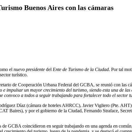
Turismo Buenos Aires con las cámaras
omo el
nuevo presidente
del
Ente de Turismo de la Ciudad
. Por tal mo
ector turístico.
tario de Cooperación Urbana Federal del GCBA, se reunió con las cám
o e impulsar un mayor crecimiento del turismo, siendo esta una de la
que convoco a todos a seguir trabajando para fortalecer todo el sector tu
dríguez Díaz (cámara de hoteles AHRCC), Javier Vigliero (Pte. AHT), 
AT Baires), y por el gobierno de la Ciudad, Fernando Straface, Secret
ios de GCBA coincidieron en seguir trabajando en una agenda en común, 
el crecimiento del turismo, luego de la pandemia, y se destacó el compr