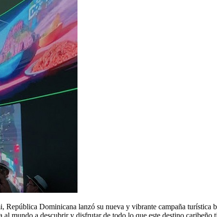
, República Dominicana lanzó su nueva y vibrante campaña turística ba
vita al mundo a descubrir y disfrutar de todo lo que este destino caribeño