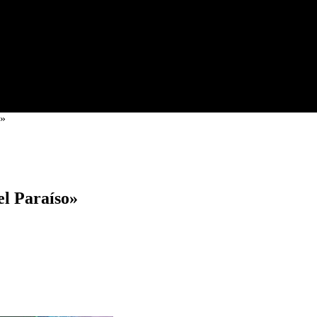
o»
el Paraíso»