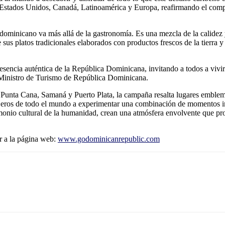
de Estados Unidos, Canadá, Latinoamérica y Europa, reafirmando el c
ominicano va más allá de la gastronomía. Es una mezcla de la calidez y 
 sus platos tradicionales elaborados con productos frescos de la tierra 
encia auténtica de la República Dominicana, invitando a todos a vivir 
, Ministro de Turismo de República Dominicana.
os: Punta Cana, Samaná y Puerto Plata, la campaña resalta lugares emb
iajeros de todo el mundo a experimentar una combinación de momentos in
imonio cultural de la humanidad, crean una atmósfera envolvente que pr
r a la página web:
www.godominicanrepublic.com