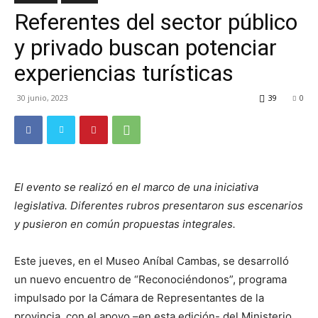
Referentes del sector público
TV
y privado buscan potenciar
experiencias turísticas
Turística
30 junio, 2023
39
0
El evento se realizó en el marco de una iniciativa
legislativa. Diferentes rubros presentaron sus escenarios
y pusieron en común propuestas integrales.
Este jueves, en el Museo Aníbal Cambas, se desarrolló
un nuevo encuentro de “Reconociéndonos”, programa
impulsado por la Cámara de Representantes de la
provincia, con el apoyo –en esta edición- del Ministerio