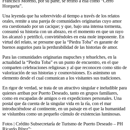
Francisco Moreno, por su parte, se refirió a ella como “Cerro
Horqueta”.
Una leyenda que ha sobrevivido al tiempo a través de los relatos
orales, remite a una pareja de comunidades originarias cuyo amor
era cuestionado por un cacique; y que, bajo una intensa tormenta,
consumó su historia con un abrazo, en el momento en que un rayo
los alcanzó y petrificó, convirtiéndoles en esta mole imponente. En
virtud del relato, se presume que la “Piedra Toba” es garante de
buenos augurios para la perdurabilidad de las historias de amor.
Para las comunidades originarias mapuches y tehuelches, en la
actualidad la “Piedra Toba” es un punto de encuentro, en el que
comparten celebraciones religiosas y al que reconocen como sitio de
valorización de sus historias y cosmovisiones. Es asimismo un
elemento desde el cual comunican a los visitantes sus tradiciones.
En rigor de verdad, se trata de un atractivo singular e ineludible para
quienes arriban por Puerto Deseado, tanto en grupos familiares,
como en escapadas de amigos o en expediciones personales. Una
postal que da cuenta de la singular vida en la ría, con el mar
introduciéndose al continente, en un paisaje en el que la humanidad
se vislumbra como un pequeño cúmulo de existencias luminosas.
Fotos | Crédito Subsecretaría de Turismo de Puerto Deseado – PH
Ricardo Pérez”: