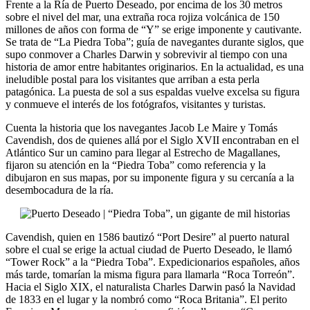
Frente a la Ría de Puerto Deseado, por encima de los 30 metros
sobre el nivel del mar, una extraña roca rojiza volcánica de 150
millones de años con forma de “Y” se erige imponente y cautivante.
Se trata de “La Piedra Toba”; guía de navegantes durante siglos, que
supo conmover a Charles Darwin y sobrevivir al tiempo con una
historia de amor entre habitantes originarios. En la actualidad, es una
ineludible postal para los visitantes que arriban a esta perla
patagónica. La puesta de sol a sus espaldas vuelve excelsa su figura
y conmueve el interés de los fotógrafos, visitantes y turistas.
Cuenta la historia que los navegantes Jacob Le Maire y Tomás
Cavendish, dos de quienes allá por el Siglo XVII encontraban en el
Atlántico Sur un camino para llegar al Estrecho de Magallanes,
fijaron su atención en la “Piedra Toba” como referencia y la
dibujaron en sus mapas, por su imponente figura y su cercanía a la
desembocadura de la ría.
Cavendish, quien en 1586 bautizó “Port Desire” al puerto natural
sobre el cual se erige la actual ciudad de Puerto Deseado, le llamó
“Tower Rock” a la “Piedra Toba”. Expedicionarios españoles, años
más tarde, tomarían la misma figura para llamarla “Roca Torreón”.
Hacia el Siglo XIX, el naturalista Charles Darwin pasó la Navidad
de 1833 en el lugar y la nombró como “Roca Britania”. El perito