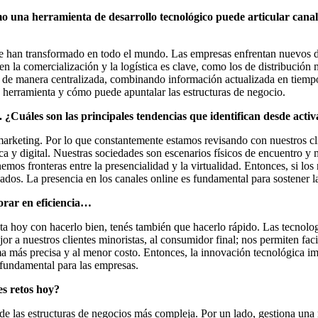
una herramienta de desarrollo tecnológico puede articular canale
 se han transformado en todo el mundo. Las empresas enfrentan nuevos d
n la comercialización y la logística es clave, como los de distribución
ta de manera centralizada, combinando información actualizada en tiempo 
la herramienta y cómo puede apuntalar las estructuras de negocio.
. ¿Cuáles son las principales tendencias que identifican desde activ
arketing. Por lo que constantemente estamos revisando con nuestros cli
ica y digital. Nuestras sociedades son escenarios físicos de encuentro y
mos fronteras entre la presencialidad y la virtualidad. Entonces, si los
tacados. La presencia en los canales online es fundamental para sostener
orar en eficiencia…
asta hoy con hacerlo bien, tenés también que hacerlo rápido. Las tecno
r a nuestros clientes minoristas, al consumidor final; nos permiten faci
ma más precisa y al menor costo. Entonces, la innovación tecnológica i
n fundamental para las empresas.
les retos hoy?
a de las estructuras de negocios más compleja. Por un lado, gestiona u