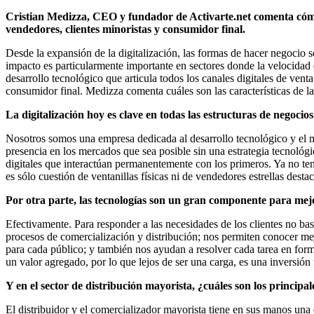
Cristian Medizza, CEO y fundador de Activarte.net comenta cómo 
vendedores, clientes minoristas y consumidor final.
Desde la expansión de la digitalización, las formas de hacer negocio
impacto es particularmente importante en sectores donde la velocidad e
desarrollo tecnológico que articula todos los canales digitales de ven
consumidor final. Medizza comenta cuáles son las características de 
La digitalización hoy es clave en todas las estructuras de negocios
Nosotros somos una empresa dedicada al desarrollo tecnológico y el m
presencia en los mercados que sea posible sin una estrategia tecnológ
digitales que interactúan permanentemente con los primeros. Ya no tene
es sólo cuestión de ventanillas físicas ni de vendedores estrellas des
Por otra parte, las tecnologías son un gran componente para mej
Efectivamente. Para responder a las necesidades de los clientes no b
procesos de comercialización y distribución; nos permiten conocer mejo
para cada público; y también nos ayudan a resolver cada tarea en for
un valor agregado, por lo que lejos de ser una carga, es una inversió
Y en el sector de distribución mayorista, ¿cuáles son los principa
El distribuidor y el comercializador mayorista tiene en sus manos un