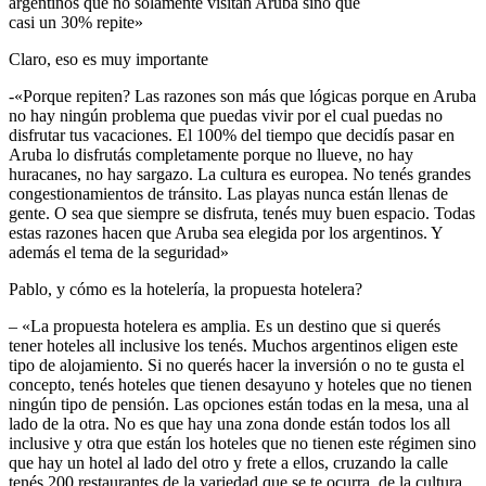
argentinos que no solamente visitan Aruba sino que
casi un 30% repite»
Claro, eso es muy importante
-«Porque repiten? Las razones son más que lógicas porque en Aruba
no hay ningún problema que puedas vivir por el cual puedas no
disfrutar tus vacaciones. El 100% del tiempo que decidís pasar en
Aruba lo disfrutás completamente porque no llueve, no hay
huracanes, no hay sargazo. La cultura es europea. No tenés grandes
congestionamientos de tránsito. Las playas nunca están llenas de
gente. O sea que siempre se disfruta, tenés muy buen espacio. Todas
estas razones hacen que Aruba sea elegida por los argentinos. Y
además el tema de la seguridad»
Pablo, y cómo es la hotelería, la propuesta hotelera?
– «La propuesta hotelera es amplia. Es un destino que si querés
tener hoteles all inclusive los tenés. Muchos argentinos eligen este
tipo de alojamiento. Si no querés hacer la inversión o no te gusta el
concepto, tenés hoteles que tienen desayuno y hoteles que no tienen
ningún tipo de pensión. Las opciones están todas en la mesa, una al
lado de la otra. No es que hay una zona donde están todos los all
inclusive y otra que están los hoteles que no tienen este régimen sino
que hay un hotel al lado del otro y frete a ellos, cruzando la calle
tenés 200 restaurantes de la variedad que se te ocurra, de la cultura