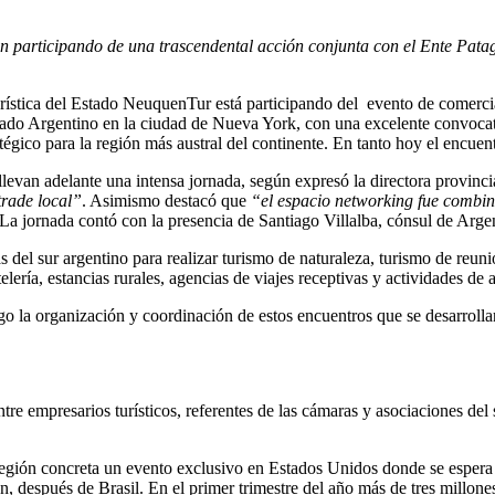
án participando de una trascendental acción conjunta con el Ente Patag
tica del Estado NeuquenTur está participando del evento de comercial
do Argentino en la ciudad de Nueva York, con una excelente convocator
tégico para la región más austral del continente. En tanto hoy el encuen
a llevan adelante una intensa jornada, según expresó la directora prov
trade local”
. Asimismo destacó que
“el espacio networking fue combina
La jornada contó con la presencia de Santiago Villalba, cónsul de Arg
 del sur argentino para realizar turismo de naturaleza, turismo de reuni
elería, estancias rurales, agencias de viajes receptivas y actividades de 
rgo la organización y coordinación de estos encuentros que se desarroll
re empresarios turísticos, referentes de las cámaras y asociaciones del
región concreta un evento exclusivo en Estados Unidos donde se espera l
ón, después de Brasil. En el primer trimestre del año más de tres millo