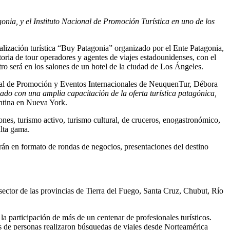
onia, y el Instituto Nacional de Promoción Turística en uno de los
ización turística “Buy Patagonia” organizado por el Ente Patagonia,
ia de tour operadores y agentes de viajes estadounidenses, con el
tro será en los salones de un hotel de la ciudad de Los Ángeles.
incial de Promoción y Eventos Internacionales de NeuquenTur, Débora
do con una amplia capacitación de la oferta turística patagónica,
entina en Nueva York.
ones, turismo activo, turismo cultural, de cruceros, enogastronómico,
alta gama.
arán en formato de rondas de negocios, presentaciones del destino
 sector de las provincias de Tierra del Fuego, Santa Cruz, Chubut, Río
a participación de más de un centenar de profesionales turísticos.
nes de personas realizaron búsquedas de viajes desde Norteamérica