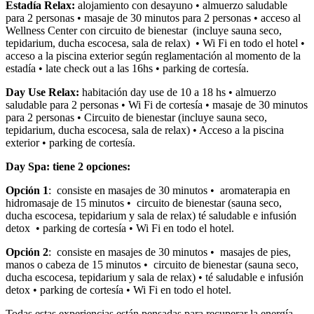
Estadía Relax:
alojamiento con desayuno • almuerzo saludable
para 2 personas • masaje de 30 minutos para 2 personas • acceso al
Wellness Center con circuito de bienestar (incluye sauna seco,
tepidarium, ducha escocesa, sala de relax) • Wi Fi en todo el hotel •
acceso a la piscina exterior según reglamentación al momento de la
estadía • late check out a las 16hs • parking de cortesía.
Day Use Relax:
habitación day use de 10 a 18 hs • almuerzo
saludable para 2 personas • Wi Fi de cortesía • masaje de 30 minutos
para 2 personas • Circuito de bienestar (incluye sauna seco,
tepidarium, ducha escocesa, sala de relax) • Acceso a la piscina
exterior • parking de cortesía.
Day Spa:
tiene 2 opciones:
Opción 1
: consiste en masajes de 30 minutos • aromaterapia en
hidromasaje de 15 minutos • circuito de bienestar (sauna seco,
ducha escocesa, tepidarium y sala de relax) té saludable e infusión
detox • parking de cortesía • Wi Fi en todo el hotel.
Opción 2
: consiste en masajes de 30 minutos • masajes de pies,
manos o cabeza de 15 minutos • circuito de bienestar (sauna seco,
ducha escocesa, tepidarium y sala de relax) • té saludable e infusión
detox • parking de cortesía • Wi Fi en todo el hotel.
Todas estas experiencias están pensadas para recuperar la energía