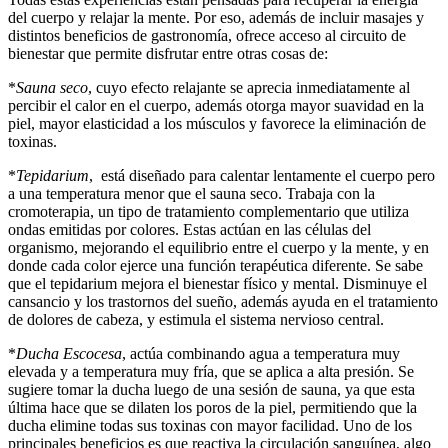
del cuerpo y relajar la mente. Por eso, además de incluir masajes y
distintos beneficios de gastronomía, ofrece acceso al circuito de
bienestar que permite disfrutar entre otras cosas de:
*
Sauna seco
, cuyo efecto relajante se aprecia inmediatamente al
percibir el calor en el cuerpo, además otorga mayor suavidad en la
piel, mayor elasticidad a los músculos y favorece la eliminación de
toxinas.
*
Tepidarium
, está diseñado para calentar lentamente el cuerpo pero
a una temperatura menor que el sauna seco. Trabaja con la
cromoterapia, un tipo de tratamiento complementario que utiliza
ondas emitidas por colores. Estas actúan en las células del
organismo, mejorando el equilibrio entre el cuerpo y la mente, y en
donde cada color ejerce una función terapéutica diferente. Se sabe
que el tepidarium mejora el bienestar físico y mental. Disminuye el
cansancio y los trastornos del sueño, además ayuda en el tratamiento
de dolores de cabeza, y estimula el sistema nervioso central.
*
Ducha Escocesa
, actúa combinando agua a temperatura muy
elevada y a temperatura muy fría, que se aplica a alta presión. Se
sugiere tomar la ducha luego de una sesión de sauna, ya que esta
última hace que se dilaten los poros de la piel, permitiendo que la
ducha elimine todas sus toxinas con mayor facilidad. Uno de los
principales beneficios es que reactiva la circulación sanguínea, algo