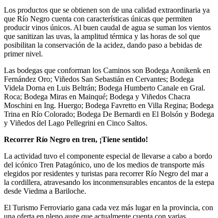
Los productos que se obtienen son de una calidad extraordinaria ya
que Río Negro cuenta con características únicas que permiten
producir vinos únicos. Al buen caudal de agua se suman los vientos
que sanitizan las uvas, la amplitud térmica y las horas de sol que
posibilitan la conservación de la acidez, dando paso a bebidas de
primer nivel.
Las bodegas que conforman los Caminos son Bodega Aonikenk en
Fernández Oro; Viñedos San Sebastián en Cervantes; Bodega
Videla Dorna en Luis Beltrán; Bodega Humberto Canale en Gral.
Roca; Bodega Miras en Mainqué; Bodega y Viñedos Chacra
Moschini en Ing. Huergo; Bodega Favretto en Villa Regina; Bodega
Trina en Río Colorado; Bodega De Bernardi en El Bolsón y Bodega
y Viñedos del Lago Pellegrini en Cinco Saltos.
Recorrer Río Negro en tren, ¡Tiene sentido!
La actividad tuvo el componente especial de llevarse a cabo a bordo
del icónico Tren Patagónico, uno de los medios de transporte más
elegidos por residentes y turistas para recorrer Río Negro del mar a
la cordillera, atravesando los inconmensurables encantos de la estepa
desde Viedma a Bariloche.
El Turismo Ferroviario gana cada vez más lugar en la provincia, con
una oferta en pleno auge que actualmente cuenta con varias