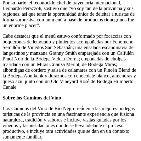
Por su parte, el reconocido chef de trayectoria internacional,
Leonardo Perazzoli, sostuvo que “yo soy fan de la provincia y sus
regiones, así que tener la oportunidad única de deleitar a turistas de
forma sorpresiva con un menú a base de productos rionegrinos fue
un enorme placer”.
Cabe destacar que el menú estuvo conformado por focaccias con
boquerones de lenguado y pimientos acompañadas por Fenómeno
Semillón de Viñedos San Sebastián; una ensalada escandinavia de
langostinos y manzana Granny Smith emparejada con un Calfulén
Pinot Noir de la Bodega Videla Dorna; empanadas de cholgas
maridada con un Miras Crianza Merlot, de Bodega Miras;
albóndigas de cordero y salsa de calamares con un Pincén Blend de
la Bodega Aonikenk y duraznos con chocolate blanco, almendras y
queso azul junto con un Old Vineyard Rosé de Bodega Humberto
Canale.
Sobre los Caminos del Vino
Los Caminos del Vino de Río Negro reúnen a las mejores bodegas
turísticas de la provincia en una fascinante experiencia que fusiona
naturaleza, tradición y sabores e incluye visitas guíadas por los
viñedos y las instalaciones donde se lleva adelante el proceso
productivo, e incluye otra actividades que se dan en un contexto
sumamente familiar.