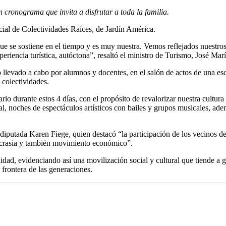
n cronograma que invita a disfrutar a toda la familia.
ncial de Colectividades Raíces, de Jardín América.
e se sostiene en el tiempo y es muy nuestra. Vemos reflejados nuestros v
riencia turística, autóctona”, resaltó el ministro de Turismo, José Marí
o llevado a cabo por alumnos y docentes, en el salón de actos de una e
 colectividades.
io durante estos 4 días, con el propósito de revalorizar nuestra cultura
l, noches de espectáculos artísticos con bailes y grupos musicales, adem
 la diputada Karen Fiege, quien destacó “la participación de los vecino
sincrasia y también movimiento económico”.
dad, evidenciando así una movilización social y cultural que tiende a 
 frontera de las generaciones.