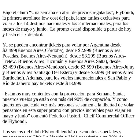
Bajo el claim “Una semana en abril de precios regalados”, Flybondi,
la primera aerolínea low cost del país, lanza tarifas exclusivas para
volar a los 14 destinos nacionales y los 2 internacionales, para los
meses de mayo y junio. La promo estará disponible a partir de hoy
y hasta el 17 de abril.
Ya se pueden encontrar tickets para volar por Argentina desde
$2.499(Buenos Aires-Córdoba), desde $2.999 (Buenos Aires-
Posadas, Buenos Aires-Neuquén), desde $3.299 (Buenos Aires-
Trelew, Buenos Aires-Tucumán y Buenos Aires-Salta), desde
$3.499 (Buenos Aires-Mendoza), desde $3.599 (Buenos Aires-Jujuy
y Buenos Aires-Santiago Del Estero) y desde $3.999 (Buenos Aires-
Bariloche,). Además, para los vuelos internacionales a San Pablo y
Río de Janeiro hay tickets desde $18.999.
“Estamos muy contentos con la proyección para Semana Santa,
nuestros vuelos ya están con más del 90% de ocupación. Y como
queremos que cada vez más personas se sumen a la libertad de volar,
pensamos en esta super promo con precios increíbles para viajar en
mayo y junio” comentó Federico Pastori, Cheif Commercial Officer
de Flybondi.
Los socios del Club Flybondi tendrán descuentos especiales y