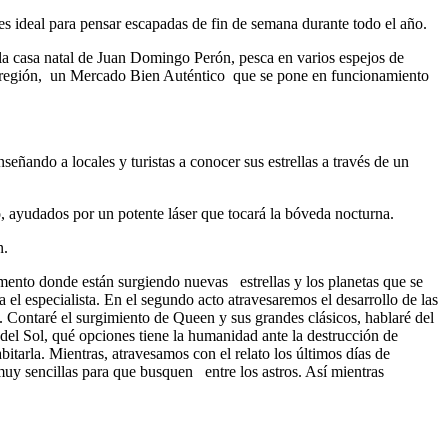
s ideal para pensar escapadas de fin de semana durante todo el año.
n la casa natal de Juan Domingo Perón, pesca en varios espejos de
a la región, un Mercado Bien Auténtico que se pone en funcionamiento
eñando a locales y turistas a conocer sus estrellas a través de un
o, ayudados por un potente láser que tocará la bóveda nocturna.
n.
amento donde están surgiendo nuevas estrellas y los planetas que se
 el especialista. En el segundo acto atravesaremos el desarrollo de las
s. Contaré el surgimiento de Queen y sus grandes clásicos, hablaré del
e del Sol, qué opciones tiene la humanidad ante la destrucción de
itarla. Mientras, atravesamos con el relato los últimos días de
uy sencillas para que busquen entre los astros. Así mientras