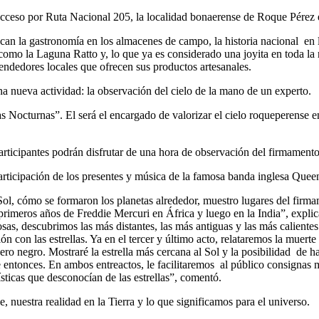
acceso por Ruta Nacional 205, la localidad bonaerense de Roque Pérez e
stacan la gastronomía en los almacenes de campo, la historia nacional e
cia como la Laguna Ratto y, lo que ya es considerado una joyita en tod
ndedores locales que ofrecen sus productos artesanales.
 nueva actividad: la observación del cielo de la mano de un experto.
 Nocturnas”. El será el encargado de valorizar el cielo roqueperense ens
participantes podrán disfrutar de una hora de observación del firmament
 participación de los presentes y música de la famosa banda inglesa Quee
Sol, cómo se formaron los planetas alrededor, muestro lugares del firm
primeros años de Freddie Mercuri en África y luego en la India”, explica
osas, descubrimos las más distantes, las más antiguas y las más caliente
n con las estrellas. Ya en el tercer y último acto, relataremos la muert
ro negro. Mostraré la estrella más cercana al Sol y la posibilidad de hab
ntonces. En ambos entreactos, le facilitaremos al público consignas m
ticas que desconocían de las estrellas”, comentó.
, nuestra realidad en la Tierra y lo que significamos para el universo.