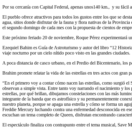
Por su cercanía con Capital Federal, apenas unos140 km., y su fácil 
El pueblo ofrece atractivos para todos los gustos entre los que se de
agua, sitios donde disfrutar de la fauna y flora nativas de la Provin
el segundo domingo de cada mes con la propuesta de cientos de empre
Este próximo feriado 20 de noviembre, Roque Pérez experimentará una
Ezequiel Bahim es Guía de Astroturismo y autor del libro “12 Historias
viaje nocturno por un cielo nítido poco visto en las grandes ciudades.
A poca distancia de casco urbano, en el Predio del Bicentenario, los 
Brahim promete relatar la vida de las estrellas en tres actos con gran
“En el primero voy a contar cómo nacen las estrellas, como surgió el 
observan a simple vista. Entre tanto voy narrando el nacimiento y los 
estrellas, por qué brillan, dibujamos constelaciones con las más lumin
integrante de la banda que es astrofísico y su permanentemente conexió
nuestro planeta, porque se apaga una estrella y cómo se forma un aguje
Freddie Mercury luchando contra una enfermedad desconocida en ese e
escuchan un tema completo de Queen, disfrutan encontrando caracterís
El espectáculo finaliza con contrapunto entre el tema musical, Save Me