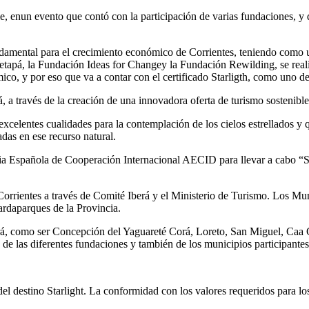
e, enun evento que contó con la participación de varias fundaciones, y q
amental para el crecimiento económico de Corrientes, teniendo como uno
etapá, la Fundación Ideas for Changey la Fundación Rewilding, se realiz
co, y por eso que va a contar con el certificado Starligth, como uno de
erá, a través de la creación de una innovadora oferta de turismo sostenib
 excelentes cualidades para la contemplación de los cielos estrellados y 
adas en ese recurso natural.
spañola de Cooperación Internacional AECID para llevar a cabo “Starl
Corrientes a través de Comité Iberá y el Ministerio de Turismo. Los Mu
uardaparques de la Provincia.
erá, como ser Concepción del Yaguareté Corá, Loreto, San Miguel, Caa C
de las diferentes fundaciones y también de los municipios participantes
 del destino Starlight. La conformidad con los valores requeridos para l