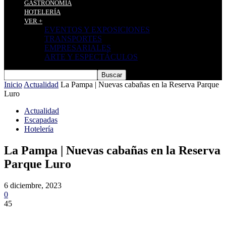
GASTRONOMÍA
HOTELERÍA
VER +
EVENTOS Y EXPOSICIONES
TRANSPORTES
EMPRESARIALES
ARTE Y ESPECTÁCULOS
Inicio
Actualidad
La Pampa | Nuevas cabañas en la Reserva Parque
Luro
Actualidad
Escapadas
Hotelería
La Pampa | Nuevas cabañas en la Reserva
Parque Luro
6 diciembre, 2023
0
45