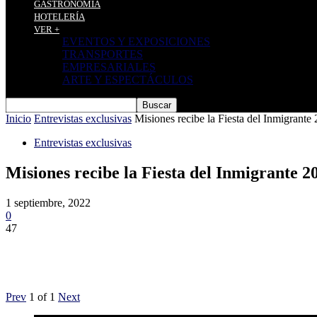
GASTRONOMÍA
HOTELERÍA
VER +
EVENTOS Y EXPOSICIONES
TRANSPORTES
EMPRESARIALES
ARTE Y ESPECTÁCULOS
Inicio
Entrevistas exclusivas
Misiones recibe la Fiesta del Inmigrante
Entrevistas exclusivas
Misiones recibe la Fiesta del Inmigrante 2
1 septiembre, 2022
0
47
Prev
1
of
1
Next