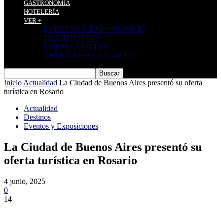
GASTRONOMÍA
HOTELERÍA
VER +
EVENTOS Y EXPOSICIONES
TRANSPORTES
EMPRESARIALES
ARTE Y ESPECTÁCULOS
Inicio
Actualidad
La Ciudad de Buenos Aires presentó su oferta
turística en Rosario
Actualidad
Destinos
Eventos y Exposiciones
La Ciudad de Buenos Aires presentó su
oferta turística en Rosario
4 junio, 2025
0
14