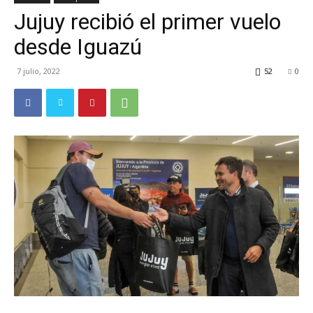
Jujuy recibió el primer vuelo
TV
desde Iguazú
7 julio, 2022
52
0
Turística