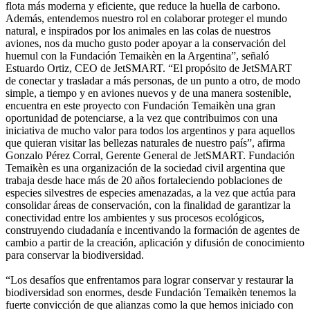
flota más moderna y eficiente, que reduce la huella de carbono.
Además, entendemos nuestro rol en colaborar proteger el mundo
natural, e inspirados por los animales en las colas de nuestros
aviones, nos da mucho gusto poder apoyar a la conservación del
huemul con la Fundación Temaikèn en la Argentina”, señaló
Estuardo Ortiz, CEO de JetSMART. “El propósito de JetSMART
de conectar y trasladar a más personas, de un punto a otro, de modo
simple, a tiempo y en aviones nuevos y de una manera sostenible,
encuentra en este proyecto con Fundación Temaikèn una gran
oportunidad de potenciarse, a la vez que contribuimos con una
iniciativa de mucho valor para todos los argentinos y para aquellos
que quieran visitar las bellezas naturales de nuestro país”, afirma
Gonzalo Pérez Corral, Gerente General de JetSMART. Fundación
Temaikèn es una organización de la sociedad civil argentina que
trabaja desde hace más de 20 años fortaleciendo poblaciones de
especies silvestres de especies amenazadas, a la vez que actúa para
consolidar áreas de conservación, con la finalidad de garantizar la
conectividad entre los ambientes y sus procesos ecológicos,
construyendo ciudadanía e incentivando la formación de agentes de
cambio a partir de la creación, aplicación y difusión de conocimiento
para conservar la biodiversidad.
“Los desafíos que enfrentamos para lograr conservar y restaurar la
biodiversidad son enormes, desde Fundación Temaikèn tenemos la
fuerte convicción de que alianzas como la que hemos iniciado con