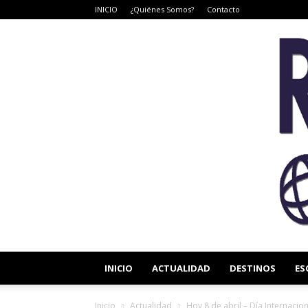
INICIO
¿Quiénes Somos?
Contacto
INICIO
ACTUALIDAD
DESTINOS
ES
Inicio
Actualidad
Hoy 8 de abril – Día Internaci