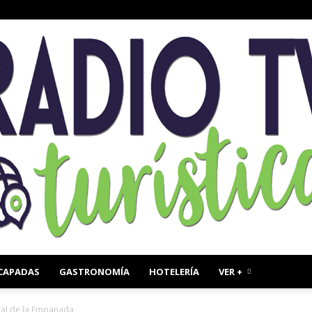
CAPADAS
GASTRONOMÍA
HOTELERÍA
VER +
Radio
onal de la Empanada