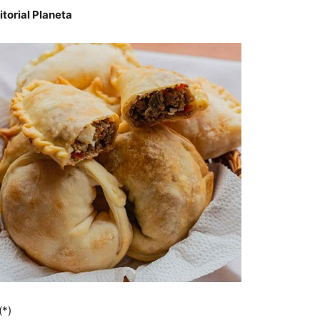
torial Planeta
(*)