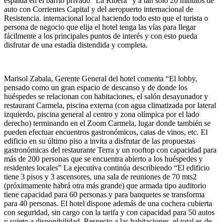
espalda en el barrio privado “La Ribera” y a tan solo 20 minutos de
auto con Corrientes Capital y del aeropuerto internacional de
Resistencia. internacional local haciendo todo esto que el turista o
persona de negocio que elija el hotel tenga las vías para llegar
fácilmente a los principales puntos de interés y con esto pueda
disfrutar de una estadía distendida y completa.
Marisol Zabala, Gerente General del hotel comenta “El lobby,
pensado como un gran espacio de descanso y de donde los
huéspedes se relacionan con habitaciones, el salón desayunador y
restaurant Carmela, piscina externa (con agua climatizada por lateral
izquierdo, piscina general al centro y zona olímpica por el lado
derecho) terminando en el Zoom Carmela, lugar donde también se
pueden efectuar encuentros gastronómicos, catas de vinos, etc. El
edificio en su último piso a invita a disfrutar de las propuestas
gastronómicas del restaurante Terra y un rooftop con capacidad para
más de 200 personas que se encuentra abierto a los huéspedes y
residentes locales” La ejecutiva continúa describiendo “El edificio
tiene 3 pisos y 3 ascensores, una sala de reuniones de 70 mts2
(próximamente habrá otra más grande) que armada tipo auditorio
tiene capacidad para 60 personas y para banquetes se transforma
para 40 personas. El hotel dispone además de una cochera cubierta
con seguridad, sin cargo con la tarifa y con capacidad para 50 autos
y sujeto a disponibilidad. Respecto a las habitaciones, el total es de