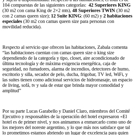
104 compuestas de las siguientes categorías:
42 Superiores KING
(30 m2 con cama King de 2×2 mts),
48 Superiores TWIN
(30 m2
con 2 camas queen size);
12 Suite KING
: (60 m2) y
2 habitaciones
especiales
(30 m2 con camas queen size para personas con
movilidad reducida).
Respecto al servicio que ofrecen las habitaciones, Zabala comenta
“las habitaciones cuentan con camas queen size o king size
dependiendo de la categoría y tipo, closet, aire acondicionado de
última tecnología y de máxima exigencia energética, caja de
seguridad, no fumadores, alarma de incendios, detectores de humo,
escritorio y silla, secador de pelo, ducha, frigobar, TV led, WiFi, y
las suites tienen como adicional servicios de hidromasaje, un espacio
de living, sofá, tv y sala de estar que brinda mayor comodidad y
amplitud”
Por su parte Lucas Garabello y Daniel Claro, miembros del Comité
Ejecutivo y responsables de la operación del hotel expresaron «El
hotel es de primer nivel, y nos animamos a enmarcarlo como uno de
los mejores del noreste argentino, y lo que más nos satisface que tal
lo prometimos estamos abriendo un lugar de excelencia para quien