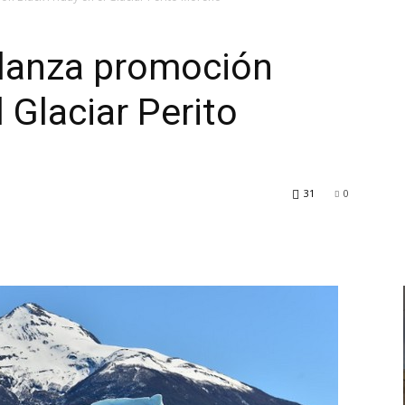
 lanza promoción
l Glaciar Perito
TV
31
0
Turística