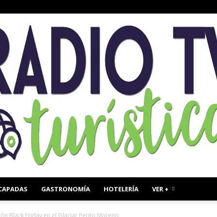
CAPADAS
GASTRONOMÍA
HOTELERÍA
VER +
Radio
ón Black Friday en el Glaciar Perito Moreno