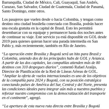
Barranquilla, Ciudad de México, Cali, Guayaquil, San Andrés,
Curazao, San Salvador, Ciudad de Guatemala, Ciudad de Panamá,
Santo Domingo, entre otros.
Los pasajeros que vuelen desde o hacia Colombia, y tengan como
destino otra ciudad brasileña conectada con Brasilia, podrán hacer
una escala gratuita en la capital de Brasil. Esto les permitirá
desembarcar con su equipaje y permanecer hasta dos noches antes
de continuar su viaje. Este servicio ya está disponible en GOL desde
2019 para quienes quieran hacer una parada intermedia en San
Pablo y, más recientemente, también en Río de Janeiro.
“
La operación entre Brasilia y Bogotá será un hito para Brasil y
Colombia, uniendo dos de los principales hubs de GOL y Avianca.
A partir de las dos capitales, las compañías atienden más de 80
destinos con 310 despegues diarios”,
comentó Rafael Araújo,
Director de Planificación de la Red de Líneas Aéreas de GOL
.
“Ampliar la oferta de vuelos internacionales es uno de los objetivos
de la compañía para 2024 y Bogotá, con su posición estratégica
conectando países de América del Sur, Central y del Norte, presenta
las condiciones ideales para integrar aún más a nuestros pueblos y
reforzar nuestro compromiso con la democratización del transporte
en el continent
e”, agregó.
“La apertura de esta nueva ruta directa entre Brasilia y Bogotá