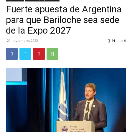
Fuerte apuesta de Argentina
TV
para que Bariloche sea sede
de la Expo 2027
Turística
29 noviembre, 2022
44
0