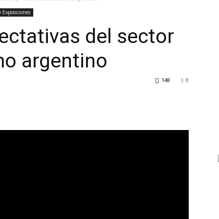
y Exposiciones
ectativas del sector
mo argentino
TV
148
0
Turística