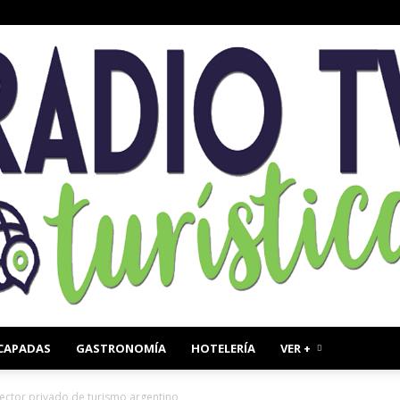
CAPADAS
GASTRONOMÍA
HOTELERÍA
VER +
Radio
sector privado de turismo argentino