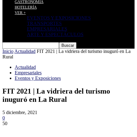
GASTRONOMÍA
HOTELERÍA
VER +
EVENTOS Y EXPOSICIONES
TRANSPORTES
EMPRESARIALES
ARTE Y ESPECTÁCULOS
Inicio
Actualidad
FIT 2021 | La vidriera del turismo inuguró en La
Rural
Actualidad
Empresariales
Eventos y Exposiciones
FIT 2021 | La vidriera del turismo
inuguró en La Rural
5 diciembre, 2021
0
50