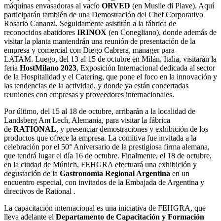
máquinas envasadoras al vacío
ORVED
(en Musile di Piave). Aquí
participarán también de una Demostración del Chef Corporativo
Rosario Cananzi. Seguidamente asistirán a la fábrica de
reconocidos abatidores
IRINOX
(en Conegliano), donde además de
visitar la planta mantendrán una reunión de presentación de la
empresa y comercial con Diego Cabrera, manager para
LATAM. Luego, del 13 al 15 de octubre en Milán, Italia, visitarán la
feria
HostMilano 2023
, Exposición Internacional dedicada al sector
de la Hospitalidad y el Catering, que pone el foco en la innovación y
las tendencias de la actividad, y donde ya están concertadas
reuniones con empresas y proveedores internacionales.
Por último, del 15 al 18 de octubre, arribarán a la localidad de
Landsberg Am Lech, Alemania, para visitar la fábrica
de
RATIONAL
, y presenciar demostraciones y exhibición de los
productos que ofrece la empresa. La comitiva fue invitada a la
celebración por el 50° Aniversario de la prestigiosa firma alemana,
que tendrá lugar el día 16 de octubre. Finalmente, el 18 de octubre,
en la ciudad de Múnich, FEHGRA efectuará una exhibición y
degustación de la
Gastronomía Regional Argentina
en un
encuentro especial, con invitados de la Embajada de Argentina y
directivos de Rational .
La capacitación internacional es una iniciativa de FEHGRA, que
lleva adelante el
Departamento de Capacitación y Formación