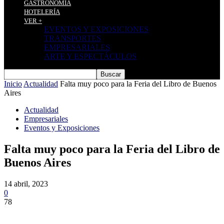
GASTRONOMÍA
HOTELERÍA
VER +
EVENTOS Y EXPOSICIONES
TRANSPORTES
EMPRESARIALES
ARTE Y ESPECTÁCULOS
Inicio
Actualidad
Falta muy poco para la Feria del Libro de Buenos
Aires
Actualidad
Empresariales
Eventos y Exposiciones
Falta muy poco para la Feria del Libro de
Buenos Aires
14 abril, 2023
0
78