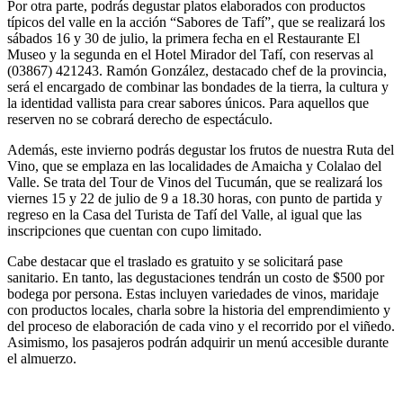
Por otra parte, podrás degustar platos elaborados con productos
típicos del valle en la acción “Sabores de Tafí”, que se realizará los
sábados 16 y 30 de julio, la primera fecha en el Restaurante El
Museo y la segunda en el Hotel Mirador del Tafí, con reservas al
(03867) 421243. Ramón González, destacado chef de la provincia,
será el encargado de combinar las bondades de la tierra, la cultura y
la identidad vallista para crear sabores únicos. Para aquellos que
reserven no se cobrará derecho de espectáculo.
Además, este invierno podrás degustar los frutos de nuestra Ruta del
Vino, que se emplaza en las localidades de Amaicha y Colalao del
Valle. Se trata del Tour de Vinos del Tucumán, que se realizará los
viernes 15 y 22 de julio de 9 a 18.30 horas, con punto de partida y
regreso en la Casa del Turista de Tafí del Valle, al igual que las
inscripciones que cuentan con cupo limitado.
Cabe destacar que el traslado es gratuito y se solicitará pase
sanitario. En tanto, las degustaciones tendrán un costo de $500 por
bodega por persona. Estas incluyen variedades de vinos, maridaje
con productos locales, charla sobre la historia del emprendimiento y
del proceso de elaboración de cada vino y el recorrido por el viñedo.
Asimismo, los pasajeros podrán adquirir un menú accesible durante
el almuerzo.