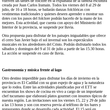
vuelven las tardes de folclore en la explanada de la famosa escultura
creada por Juan Carlos Iramain. Todos los viernes del 8 al 29 de
julio, de 16 a 18 horas, se bailarán danzas folclóricas con
vestimentas tradicionales y quienes deseen aprender o mostrar sus
dotes con los pasos del folclore podrán hacerlo de la mano de los
mejores. Esta actividad, que cuenta con apoyo del Ministerio del
Interior de la provincia, se suspende por lluvia.
Otra propuesta para disfrutar de los paisajes inigualables que ofrece
el cerro San Javier bajo el sol invernal son los espectáculos
musicales en los alrededores del Cristo. Podrán disfrutarlo todos los
sábados y domingos del 9 al 31 de julio a partir de las 15.30 horas.
La acción se suspende en caso de lluvia.
Gastronomía y música frente al lago
Otro destino imperdible para disfrutar los días de invierno en la
provincia es El Cadillal con su gran espejo de agua y la naturaleza
que lo rodea. Entre las actividades planificadas por el ETT se
encuentran los shows de cocina en vivo a cargo de un importante
chef tucumano que elaborará platos gourmet con insumos típicos de
nuestra región. Las invitaciones son los viernes 15, 22 y 29 de julio
a las 13 horas y son con reserva previa al teléfono de los bares y
restaurantes donde se desarrolla cada actividad. El 15 será en