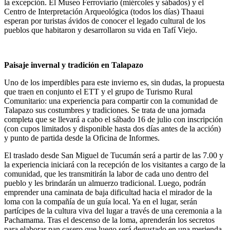
la excepción. El Museo Ferroviario (miércoles y sábados) y el
Centro de Interpretación Arqueológica (todos los días) Thaaui
esperan por turistas ávidos de conocer el legado cultural de los
pueblos que habitaron y desarrollaron su vida en Tafí Viejo.
Paisaje invernal y tradición en Talapazo
Uno de los imperdibles para este invierno es, sin dudas, la propuesta
que traen en conjunto el ETT y el grupo de Turismo Rural
Comunitario: una experiencia para compartir con la comunidad de
Talapazo sus costumbres y tradiciones. Se trata de una jornada
completa que se llevará a cabo el sábado 16 de julio con inscripción
(con cupos limitados y disponible hasta dos días antes de la acción)
y punto de partida desde la Oficina de Informes.
El traslado desde San Miguel de Tucumán será a partir de las 7.00 y
la experiencia iniciará con la recepción de los visitantes a cargo de la
comunidad, que les transmitirán la labor de cada uno dentro del
pueblo y les brindarán un almuerzo tradicional. Luego, podrán
emprender una caminata de baja dificultad hacia el mirador de la
loma con la compañía de un guía local. Ya en el lugar, serán
partícipes de la cultura viva del lugar a través de una ceremonia a la
Pachamama. Tras el descenso de la loma, aprenderán los secretos
para elaborar pan casero que luego será degustado en una merienda