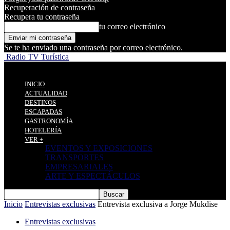
Recuperación de contraseña
Recupera tu contraseña
tu correo electrónico
Se te ha enviado una contraseña por correo electrónico.
Radio TV Turística
INICIO
ACTUALIDAD
DESTINOS
ESCAPADAS
GASTRONOMÍA
HOTELERÍA
VER +
EVENTOS Y EXPOSICIONES
TRANSPORTES
EMPRESARIALES
ARTE Y ESPECTÁCULOS
Inicio
Entrevistas exclusivas
Entrevista exclusiva a Jorge Mukdise
Entrevistas exclusivas