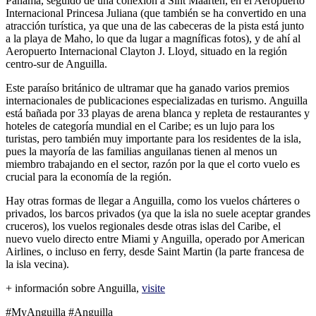
Panamá, seguido de una conexión a Sint Maarten, en el Aeropuerto
Internacional Princesa Juliana (que también se ha convertido en una
atracción turística, ya que una de las cabeceras de la pista está junto
a la playa de Maho, lo que da lugar a magníficas fotos), y de ahí al
Aeropuerto Internacional Clayton J. Lloyd, situado en la región
centro-sur de Anguilla.
Este paraíso británico de ultramar que ha ganado varios premios
internacionales de publicaciones especializadas en turismo. Anguilla
está bañada por 33 playas de arena blanca y repleta de restaurantes y
hoteles de categoría mundial en el Caribe; es un lujo para los
turistas, pero también muy importante para los residentes de la isla,
pues la mayoría de las familias anguilanas tienen al menos un
miembro trabajando en el sector, razón por la que el corto vuelo es
crucial para la economía de la región.
Hay otras formas de llegar a Anguilla, como los vuelos chárteres o
privados, los barcos privados (ya que la isla no suele aceptar grandes
cruceros), los vuelos regionales desde otras islas del Caribe, el
nuevo vuelo directo entre Miami y Anguilla, operado por American
Airlines, o incluso en ferry, desde Saint Martin (la parte francesa de
la isla vecina).
+ información sobre Anguilla,
visite
#MyAnguilla #Anguilla