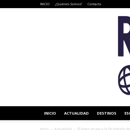
INICIO
¿Quiénes Somos?
Contacto
INICIO
ACTUALIDAD
DESTINOS
ES
Inicio
Actualidad
El lunes arranca la XV edición de 