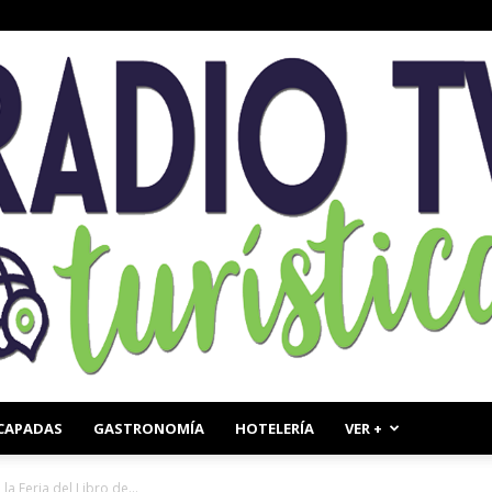
CAPADAS
GASTRONOMÍA
HOTELERÍA
VER +
Radio
la Feria del Libro de...