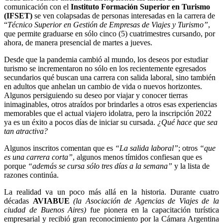
comunicación con el
Instituto Formación Superior en Turismo
(IFSET)
se ven colapsadas de personas interesadas en la carrera de
“
Técnico Superior en Gestión de Empresas de Viajes y Turismo”
,
que permite graduarse en sólo cinco (5) cuatrimestres cursando, por
ahora, de manera presencial de martes a jueves.
Desde que la pandemia cambió al mundo, los deseos por estudiar
turismo se incrementaron no sólo en los recientemente egresados
secundarios qué buscan una carrera con salida laboral, sino también
en adultos que anhelan un cambio de vida o nuevos horizontes.
Algunos persiguiendo su deseo por viajar y conocer tierras
inimaginables, otros atraídos por brindarles a otros esas experiencias
memorables que el actual viajero idolatra, pero la inscripción 2022
ya es un éxito a pocos días de iniciar su cursada.
¿Qué hace que sea
tan atractiva?
Algunos inscritos comentan que es
“La salida laboral”
; otros
“que
es una carrera corta”
, algunos menos tímidos confiesan que es
porque
“además se cursa sólo tres días a la semana”
y la lista de
razones continúa.
La realidad va un poco más allá en la historia. Durante cuatro
décadas
AVIABUE
(la Asociación de Agencias de Viajes de la
ciudad de Buenos Aires)
fue pionera en la capacitación turística
empresarial y recibió gran reconocimiento por la Cámara Argentina