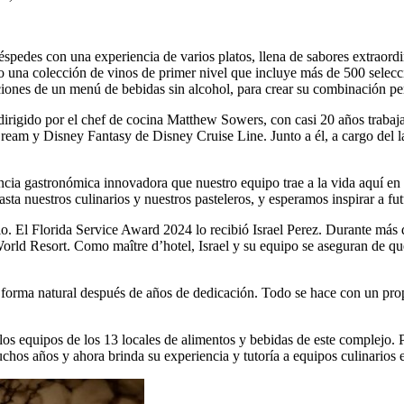
pedes con una experiencia de varios platos, llena de sabores extraordi
ado una colección de vinos de primer nivel que incluye más de 500 selec
ciones de un menú de bebidas sin alcohol, para crear su combinación per
 dirigido por el chef de cocina Matthew Sowers, con casi 20 años trabaj
am y Disney Fantasy de Disney Cruise Line. Junto a él, a cargo del lad
ia gastronómica innovadora que nuestro equipo trae a la vida aquí en 
ta nuestros culinarios y nuestros pasteleros, y esperamos inspirar a fut
o. El Florida Service Award 2024 lo recibió Israel Perez. Durante más d
rld Resort. Como maître d’hotel, Israel y su equipo se aseguran de que
orma natural después de años de dedicación. Todo se hace con un propós
os equipos de los 13 locales de alimentos y bebidas de este complejo. Po
uchos años y ahora brinda su experiencia y tutoría a equipos culinarios