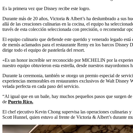
Es la primera vez que Disney recibe este logro.
Durante más de 20 años, Victoria & Albert’s ha deslumbrado a sus hués
allá de las creaciones culinarias en la cocina, el equipo ha seleccion
través de esta colección seleccionada con precisión, o recomendar op
El equipo culinario que defiende este querido y venerado legado está
de menús aclamados para el restaurante Remy en los barcos Disney Dre
dirige todo el equipo de pastelería del resort.
«Es un honor increíble ser reconocido por MICHELIN por la experienc
nuestro equipo obtuvieron esta estrella, desde nuestros mayordomos has
Durante la ceremonia, también se otorgo un premio especial de servici
experiencias memorables en restaurantes exclusivos de Walt Disney Wo
velada perfecta en cada paso del servicio.
“Al igual que en un baile, hay muchos pequeños pasos que surgen de f
de
Puerto Rico.
El chef ejecutivo Kevin Chong supervisa las operaciones culinarias y l
Scott Hunnel, quien estuvo al frente de Victoria & Albert’s durante m